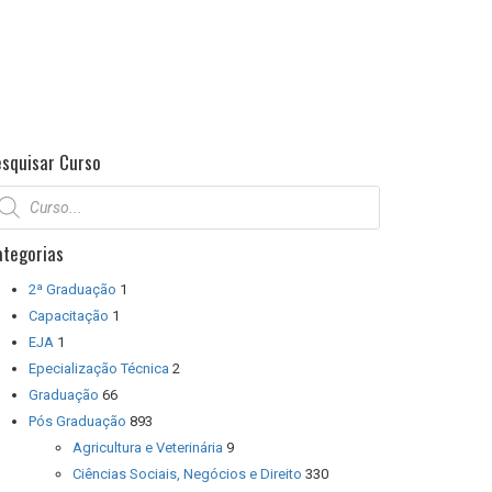
esquisar Curso
squisar
odutos
ategorias
2ª Graduação
1
Capacitação
1
EJA
1
Epecialização Técnica
2
Graduação
66
Pós Graduação
893
Agricultura e Veterinária
9
Ciências Sociais, Negócios e Direito
330