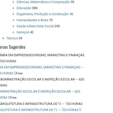
Ciências, Matemática e Computação
95
Educação
384
Engenharia, Produção e Construção
16
Humanidades e Artes
79
Saúde e Bem Estar Social
295
Serviços
42
Técnico
39
ursos Sugeridos
BA EM EMPREENDEDORISMO, MARKETING E FINANÇAS –
20 HORAS
Free
DMINISTRAÇÃO ESCOLAR E INSPEÇÃO ESCOLAR – 620
ORAS
Free
QUITETURA E INFRAESTRUTURA DE T.I. – 720 HORAS