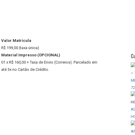
Valor Matrícula
R$ 199,00 (taxa única)
C
Material Impresso (OPCIONAL)
01 x R$ 160,00 + Taxa de Envio (Correios). Parcelado em
até 3x no Cartão de Crédito.
M
7
A
H
AR