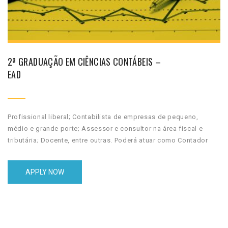
2ª GRADUAÇÃO EM CIÊNCIAS CONTÁBEIS –
EAD
Profissional liberal; Contabilista de empresas de pequeno,
médio e grande porte; Assessor e consultor na área fiscal e
tributária; Docente, entre outras. Poderá atuar como Contador
Geral, Analista Financeiro, Planejador Tributário, Analista de
Custos, Gerencial e Atuário, Auditor, Perito e Consultor. Você
APPLY NOW
pode optar também por ser Empresário Contábil, Investigador de
Fraude, Pesquisador, Parecerista e […]