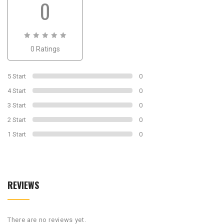
0
0
0 Ratings
out
of
0
5 Start
0
4 Start
0
3 Start
0
2 Start
0
1 Start
0
REVIEWS
There are no reviews yet.