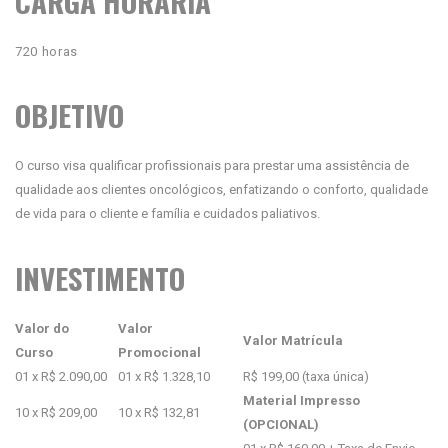
CARGA HORÁRIA
720 horas
OBJETIVO
O curso visa qualificar profissionais para prestar uma assistência de
qualidade aos clientes oncológicos, enfatizando o conforto, qualidade
de vida para o cliente e família e cuidados paliativos.
INVESTIMENTO
Valor do
Valor
Valor Matrícula
Curso
Promocional
01 x R$ 2.090,00
01 x R$ 1.328,10
R$ 199,00 (taxa única)
Material Impresso
10 x R$ 209,00
10 x R$ 132,81
(OPCIONAL)