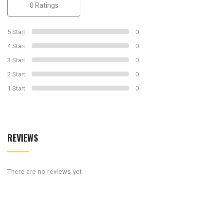
0
0 Ratings
out
of
0
5 Start
0
4 Start
0
3 Start
0
2 Start
0
1 Start
0
REVIEWS
There are no reviews yet.