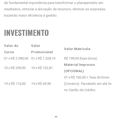
de fundamental importância para transformar o planejamento em
resultados, otimizar a alocação de recursos, diminuir as surpresas,
trazendo maior eficiência à gestão.
INVESTIMENTO
Valor do
Valor
Valor Matrícula
Curso
Promocional
01 x R$ 2.090,00
01 x R$ 1.328,10
R$ 199,00 (taxa única)
Material Impresso
10 x R$ 209,00
10 x R$ 132,81
(OPCIONAL)
01 x R$ 160,00 + Taxa de Envio
19 x R$ 110,00
19 x R$ 69,90
(Correios). Parcelado em até 3x
no Cartão de Crédito.