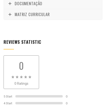
DOCUMENTAÇÃO
MATRIZ CURRICULAR
REVIEWS STATISTIC
0
0
0 Ratings
out
of
0
5 Start
0
4 Start
0