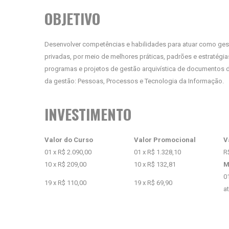
OBJETIVO
Desenvolver competências e habilidades para atuar como gest
privadas, por meio de melhores práticas, padrões e estratégias 
programas e projetos de gestão arquivística de documentos
da gestão: Pessoas, Processos e Tecnologia da Informação.
INVESTIMENTO
Valor do Curso
Valor Promocional
V
01 x R$ 2.090,00
01 x R$ 1.328,10
R
10 x R$ 209,00
10 x R$ 132,81
M
0
19 x R$ 110,00
19 x R$ 69,90
a