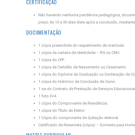
CERTIFICAÇÃO
Não havendo nenhuma pendência pedagógica, documental
prazo de 15 a 30 dias úteis após a conclusão, mediante
DOCUMENTAÇÃO
1 cópia preenchida do requerimento de matrícula
1 cópia da carteira de identidade – RG ou CNH.
1 cópia do CPF.
1 cópia da Certidão de Nascimento ou Casamento.
1 cópia do Diploma de Graduação ou Declaração de Con
1 cópia do Histórico de Conclusão de Curso.
1 via do Contrato de Prestação de Serviços Educaciona
1 foto 3×4.
1 cópia do Comprovante de Residência.
1 cópia do Título de Eleitor.
1 Cópia do comprovante de Quitação eleitoral
Certificado de Reservista (cópia) – Somente para Hom