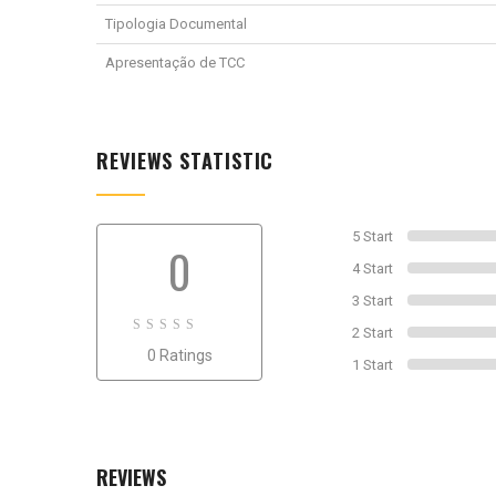
Tipologia Documental
Apresentação de TCC
REVIEWS STATISTIC
5 Start
0
4 Start
3 Start
2 Start
0
0 Ratings
out
1 Start
of
0
REVIEWS