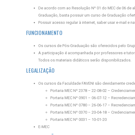
De acordo com ao Resolução Nº 01 do MEC de 06 de abri
Graduação, basta possuir um curso de Graduação ofert
Possuir acesso regular à internet, saber usar e-mail e
FUNCIONAMENTO
Os cursos de Pós-Graduação são oferecidos pelo Grup
A participação é acompanhada por professores e tutore
Todos os materiais didáticos serão disponibilizados.
LEGALIZAÇÃO
Os cursos da Faculdade FAVENI são devidamente crede
Portaria MEC Nº 2378 – 22-08-02 – Credenciame
Portaria MEC Nº 0901 – 06-07-12 – Recredencia
Portaria MEC Nº 0780 – 26-06-17 – Recredencia
Portaria MEC Nº 0370 – 20-04-18 – Credenciam
Portaria MEC Nº 0031 – 10-01-20
E-MEC