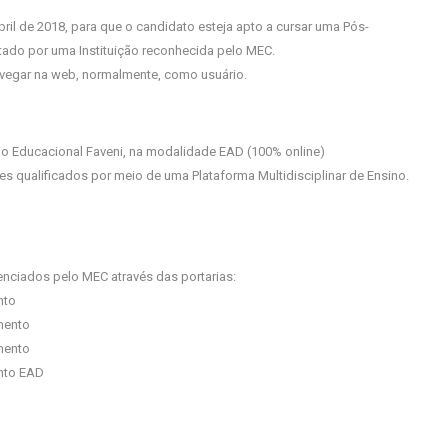
l de 2018, para que o candidato esteja apto a cursar uma Pós-
ado por uma Instituição reconhecida pelo MEC.
 navegar na web, normalmente, como usuário.
o Educacional Faveni, na modalidade EAD (100% online)
s qualificados por meio de uma Plataforma Multidisciplinar de Ensino.
nciados pelo MEC através das portarias:
nto
mento
mento
ento EAD