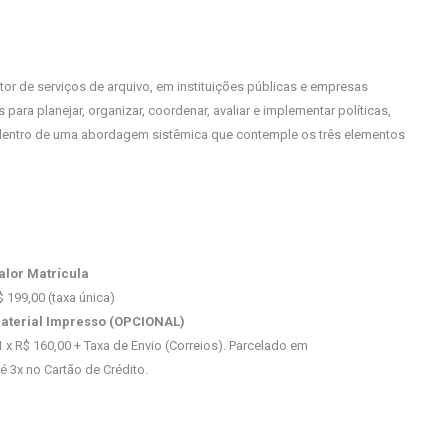
or de serviços de arquivo, em instituições públicas e empresas
para planejar, organizar, coordenar, avaliar e implementar políticas,
 dentro de uma abordagem sistêmica que contemple os três elementos
alor Matrícula
$ 199,00 (taxa única)
aterial Impresso (OPCIONAL)
1 x R$ 160,00 + Taxa de Envio (Correios). Parcelado em
té 3x no Cartão de Crédito.