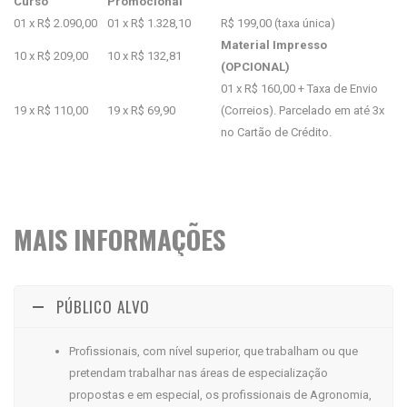
Curso
Promocional
01 x R$ 2.090,00
01 x R$ 1.328,10
R$ 199,00 (taxa única)
Material Impresso
10 x R$ 209,00
10 x R$ 132,81
(OPCIONAL)
01 x R$ 160,00 + Taxa de Envio
19 x R$ 110,00
19 x R$ 69,90
(Correios). Parcelado em até 3x
no Cartão de Crédito.
MAIS INFORMAÇÕES
PÚBLICO ALVO
Profissionais, com nível superior, que trabalham ou que
pretendam trabalhar nas áreas de especialização
propostas e em especial, os profissionais de Agronomia,