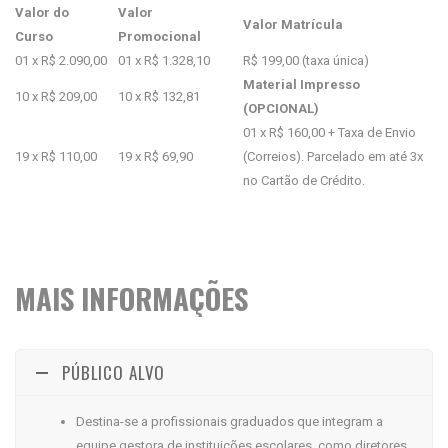
Valor do
Valor
Valor Matrícula
Curso
Promocional
01 x R$ 2.090,00
01 x R$ 1.328,10
R$ 199,00 (taxa única)
Material Impresso
10 x R$ 209,00
10 x R$ 132,81
(OPCIONAL)
01 x R$ 160,00 + Taxa de Envio
19 x R$ 110,00
19 x R$ 69,90
(Correios). Parcelado em até 3x
no Cartão de Crédito.
MAIS INFORMAÇÕES
PÚBLICO ALVO
Destina-se a profissionais graduados que integram a
equipe gestora de instituições escolares, como diretores,