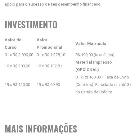
apoio para o sucesso de seu desempenho financeiro.
INVESTIMENTO
Valor do
Valor
Valor Matrícula
Curso
Promocional
01 x R$ 2.090,00
01 x R$ 1.328,10
R$ 199,00 (taxa única)
Material Impresso
10 x R$ 209,00
10 x R$ 132,81
(OPCIONAL)
01 x R$ 160,00 + Taxa de Envio
19 x R$ 110,00
19 x R$ 69,90
(Correios). Parcelado em até 3x
no Cartão de Crédito.
MAIS INFORMAÇÕES