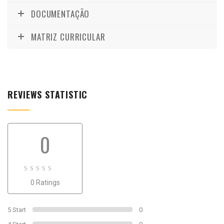
DOCUMENTAÇÃO
MATRIZ CURRICULAR
REVIEWS STATISTIC
0
0
0 Ratings
out
of
0
5 Start
0