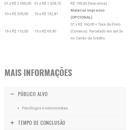
01 x R$ 2.090,00
01 x R$ 1.328,10
R$ 199,00 (taxa única)
Material Impresso
10 x R$ 209,00
10 x R$ 132,81
(OPCIONAL)
01 x R$ 160,00 + Taxa de Envio
19 x R$ 110,00
19 x R$ 69,90
(Correios). Parcelado em até 3x
no Cartão de Crédito.
MAIS INFORMAÇÕES
PÚBLICO ALVO
Psicólogos e nutricionistas.
TEMPO DE CONCLUSÃO