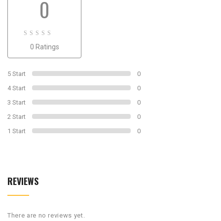
0
0
0 Ratings
out
of
0
5 Start
0
4 Start
0
3 Start
0
2 Start
0
1 Start
0
REVIEWS
There are no reviews yet.