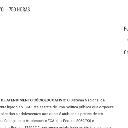
VO – 750 HORAS
P
Pe
pr
C
 DE ATENDIMENTO SÓCIOEDUCATIVO:
O Sistema Nacional de
te ligado ao ECA Este se trata de uma política pública que organiza
licadas a adolescentes aos quais é atribuída a prática de ato
 da Criança e do Adolescente ECA. (Lei Federal 8069/90) e
Lei Federal 12594/12 que busca estabelecer as diretrizes para o