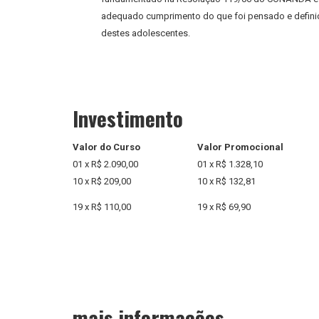
adequado cumprimento do que foi pensado e defini
destes adolescentes.
Investimento
Valor do Curso
Valor Promocional
01 x R$ 2.090,00
01 x R$ 1.328,10
10 x R$ 209,00
10 x R$ 132,81
19 x R$ 110,00
19 x R$ 69,90
mais informações