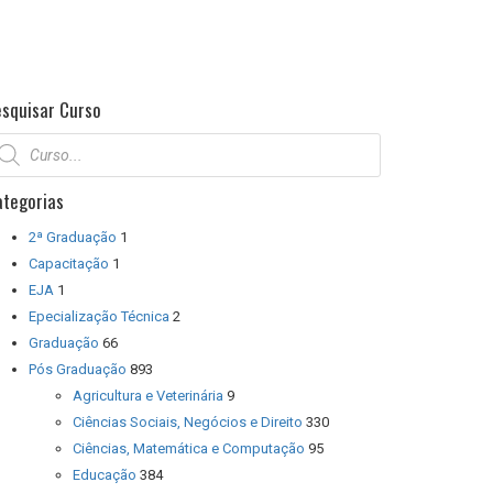
esquisar Curso
squisar
odutos
ategorias
2ª Graduação
1
Capacitação
1
EJA
1
Epecialização Técnica
2
Graduação
66
Pós Graduação
893
Agricultura e Veterinária
9
Ciências Sociais, Negócios e Direito
330
Ciências, Matemática e Computação
95
Educação
384