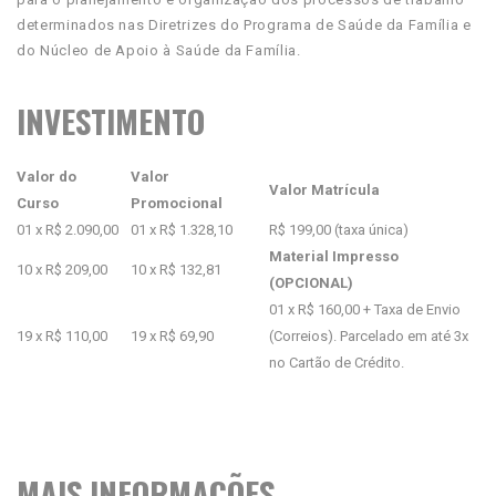
determinados nas Diretrizes do Programa de Saúde da Família e
do Núcleo de Apoio à Saúde da Família.
INVESTIMENTO
Valor do
Valor
Valor Matrícula
Curso
Promocional
01 x R$ 2.090,00
01 x R$ 1.328,10
R$ 199,00 (taxa única)
Material Impresso
10 x R$ 209,00
10 x R$ 132,81
(OPCIONAL)
01 x R$ 160,00 + Taxa de Envio
19 x R$ 110,00
19 x R$ 69,90
(Correios). Parcelado em até 3x
no Cartão de Crédito.
MAIS INFORMAÇÕES