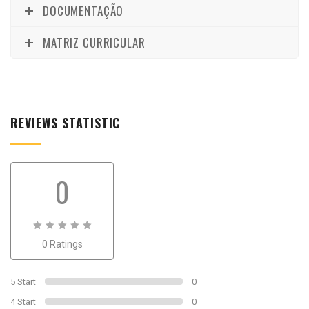
DOCUMENTAÇÃO
MATRIZ CURRICULAR
REVIEWS STATISTIC
0
0
0 Ratings
out
of
0
5 Start
0
4 Start
0