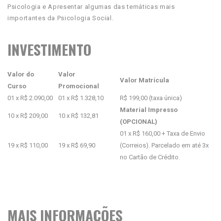
Psicologia e Apresentar algumas das temáticas mais
importantes da Psicologia Social.
INVESTIMENTO
Valor do
Valor
Valor Matrícula
Curso
Promocional
01 x R$ 2.090,00
01 x R$ 1.328,10
R$ 199,00 (taxa única)
Material Impresso
10 x R$ 209,00
10 x R$ 132,81
(OPCIONAL)
01 x R$ 160,00 + Taxa de Envio
19 x R$ 110,00
19 x R$ 69,90
(Correios). Parcelado em até 3x
no Cartão de Crédito.
MAIS INFORMAÇÕES