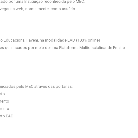
ado por uma Instituição reconhecida pelo MEC.
 navegar na web, normalmente, como usuário.
o Educacional Faveni, na modalidade EAD (100% online)
s qualificados por meio de uma Plataforma Multidisciplinar de Ensino.
nciados pelo MEC através das portarias:
nto
mento
mento
ento EAD