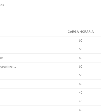
ens
CARGA HORÁRIA
60
60
ica
60
magrecimento
60
60
60
40
40
40