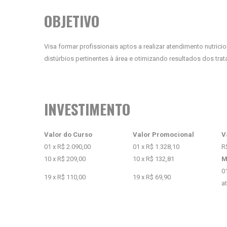
OBJETIVO
Visa formar profissionais aptos a realizar atendimento nutrici
distúrbios pertinentes à área e otimizando resultados dos tr
INVESTIMENTO
Valor do Curso
Valor Promocional
V
01 x R$ 2.090,00
01 x R$ 1.328,10
R
10 x R$ 209,00
10 x R$ 132,81
M
0
19 x R$ 110,00
19 x R$ 69,90
a