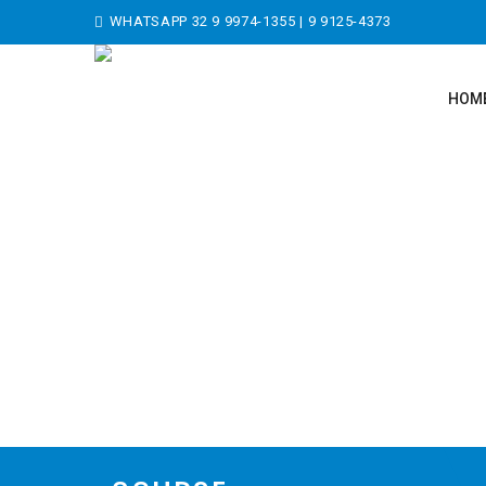
WHATSAPP
32 9 9974-1355
|
9 9125-4373
HOM