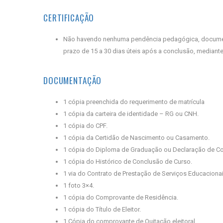
CERTIFICAÇÃO
Não havendo nenhuma pendência pedagógica, documental
prazo de 15 a 30 dias úteis após a conclusão, mediante
DOCUMENTAÇÃO
1 cópia preenchida do requerimento de matrícula
1 cópia da carteira de identidade – RG ou CNH.
1 cópia do CPF.
1 cópia da Certidão de Nascimento ou Casamento.
1 cópia do Diploma de Graduação ou Declaração de Con
1 cópia do Histórico de Conclusão de Curso.
1 via do Contrato de Prestação de Serviços Educaciona
1 foto 3×4.
1 cópia do Comprovante de Residência.
1 cópia do Título de Eleitor.
1 Cópia do comprovante de Quitação eleitoral