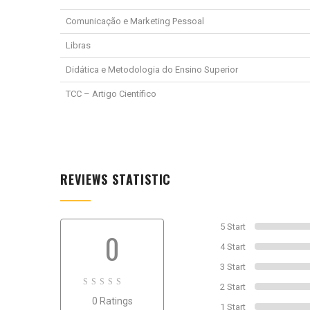
Comunicação e Marketing Pessoal
Libras
Didática e Metodologia do Ensino Superior
TCC – Artigo Científico
REVIEWS STATISTIC
5 Start
0
4 Start
3 Start
2 Start
0
0 Ratings
out
1 Start