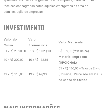
apresentar os pilares da gestão de uma empresa, trabalhando tanto
técnicas consagradas como aquelas emergentes da área de
administração de empresas.
INVESTIMENTO
Valor do
Valor
Valor Matrícula
Curso
Promocional
01 x R$ 2.090,00
01 x R$ 1.328,10
R$ 199,00 (taxa única)
Material Impresso
10 x R$ 209,00
10 x R$ 132,81
(OPCIONAL)
01 x R$ 160,00 + Taxa de Envio
19 x R$ 110,00
19 x R$ 69,90
(Correios). Parcelado em até 3x
no Cartão de Crédito.