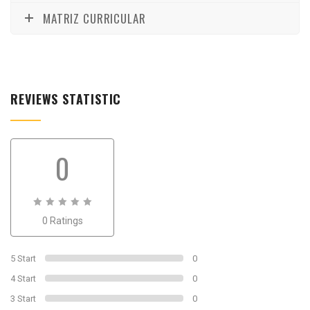
MATRIZ CURRICULAR
REVIEWS STATISTIC
0
0
0 Ratings
out
of
0
5 Start
0
4 Start
0
3 Start
0