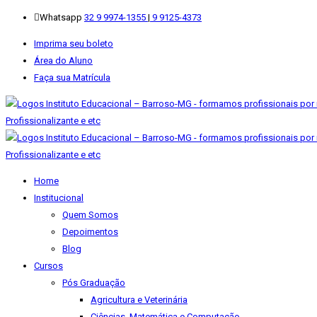
Whatsapp
32 9 9974-1355
|
9 9125-4373
Imprima seu boleto
Área do Aluno
Faça sua Matrícula
Home
Institucional
Quem Somos
Depoimentos
Blog
Cursos
Pós Graduação
Agricultura e Veterinária
Ciências, Matemática e Computação