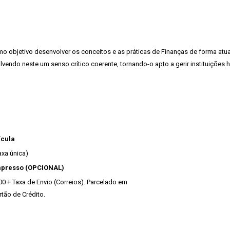
o objetivo desenvolver os conceitos e as práticas de Finanças de forma atua
endo neste um senso crítico coerente, tornando-o apto a gerir instituições ho
ícula
axa única)
mpresso (OPCIONAL)
00 + Taxa de Envio (Correios). Parcelado em
rtão de Crédito.