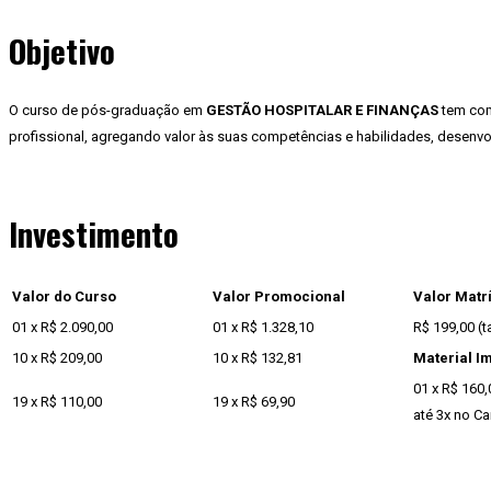
Objetivo
O curso de pós-graduação em
GESTÃO HOSPITALAR E FINANÇAS
tem com
profissional, agregando valor às suas competências e habilidades, desenvolv
Investimento
Valor do Curso
Valor Promocional
Valor Matr
01 x R$ 2.090,00
01 x R$ 1.328,10
R$ 199,00 (t
10 x R$ 209,00
10 x R$ 132,81
Material I
01 x R$ 160,
19 x R$ 110,00
19 x R$ 69,90
até 3x no Ca