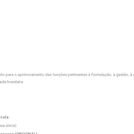
nto para o aprimoramento das funções pertinentes à formulação, à gestão, à e
ade brasileira.
ícula
axa única)
mpresso (OPCIONAL)