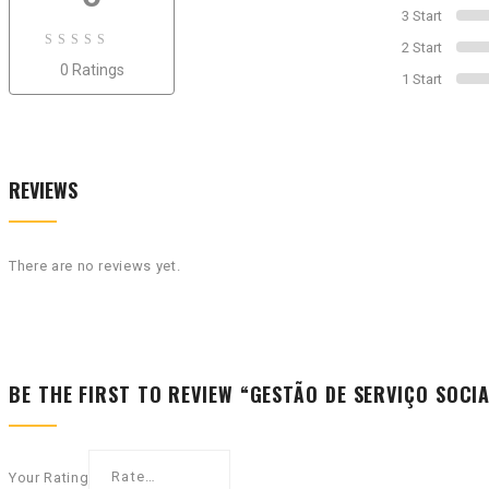
3 Start
2 Start
0
0 Ratings
out
1 Start
of
0
REVIEWS
There are no reviews yet.
BE THE FIRST TO REVIEW “GESTÃO DE SERVIÇO SOCI
Your Rating