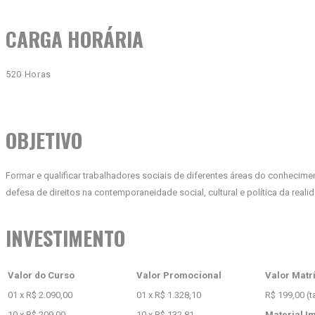
CARGA HORÁRIA
520 Horas
OBJETIVO
Formar e qualificar trabalhadores sociais de diferentes áreas do conhecime
defesa de direitos na contemporaneidade social, cultural e política da realid
INVESTIMENTO
Valor do Curso
Valor Promocional
Valor Matr
01 x R$ 2.090,00
01 x R$ 1.328,10
R$ 199,00 (t
10 x R$ 209,00
10 x R$ 132,81
Material I