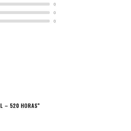
0
0
0
AL – 520 HORAS”