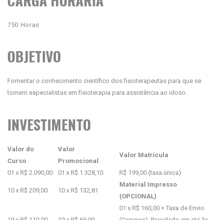
750 Horas
OBJETIVO
Fomentar o conhecimento científico dos fisioterapeutas para que se
tornem especialistas em fisioterapia para assistência ao idoso.
INVESTIMENTO
Valor do
Valor
Valor Matrícula
Curso
Promocional
01 x R$ 2.090,00
01 x R$ 1.328,10
R$ 199,00 (taxa única)
Material Impresso
10 x R$ 209,00
10 x R$ 132,81
(OPCIONAL)
01 x R$ 160,00 + Taxa de Envio
19 x R$ 110,00
19 x R$ 69,90
(Correios). Parcelado em até 3x