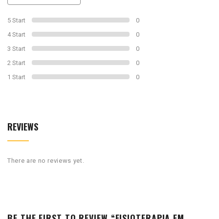
of
0
5 Start
0
4 Start
0
3 Start
0
2 Start
0
1 Start
0
REVIEWS
There are no reviews yet.
BE THE FIRST TO REVIEW “FISIOTERAPIA EM