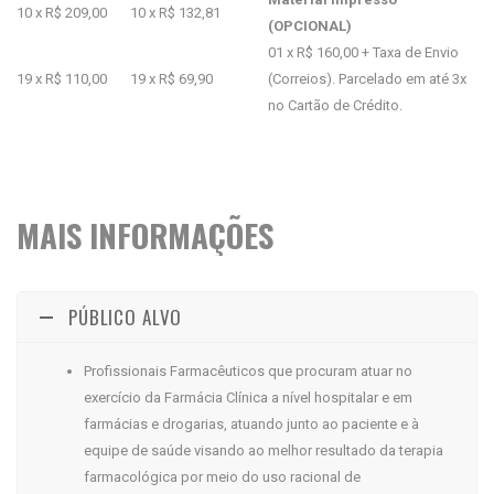
10 x R$ 209,00
10 x R$ 132,81
(OPCIONAL)
01 x R$ 160,00 + Taxa de Envio
19 x R$ 110,00
19 x R$ 69,90
(Correios). Parcelado em até 3x
no Cartão de Crédito.
MAIS INFORMAÇÕES
PÚBLICO ALVO
Profissionais Farmacêuticos que procuram atuar no
exercício da Farmácia Clínica a nível hospitalar e em
farmácias e drogarias, atuando junto ao paciente e à
equipe de saúde visando ao melhor resultado da terapia
farmacológica por meio do uso racional de