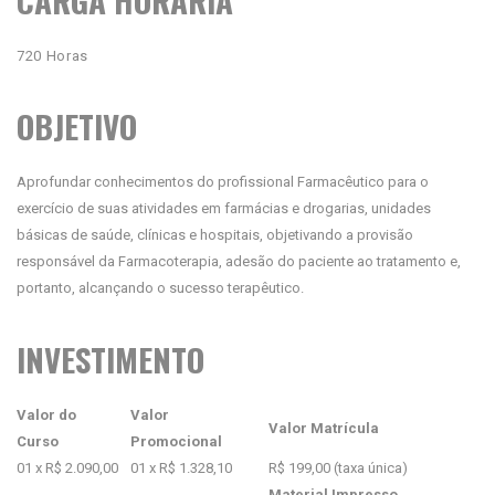
720 Horas
OBJETIVO
Aprofundar conhecimentos do profissional Farmacêutico para o
exercício de suas atividades em farmácias e drogarias, unidades
básicas de saúde, clínicas e hospitais, objetivando a provisão
responsável da Farmacoterapia, adesão do paciente ao tratamento e,
portanto, alcançando o sucesso terapêutico.
INVESTIMENTO
Valor do
Valor
Valor Matrícula
Curso
Promocional
01 x R$ 2.090,00
01 x R$ 1.328,10
R$ 199,00 (taxa única)
Material Impresso