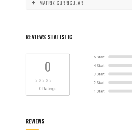
MATRIZ CURRICULAR
REVIEWS STATISTIC
5 Start
0
4 Start
3 Start
2 Start
0
0 Ratings
out
1 Start
of
0
REVIEWS