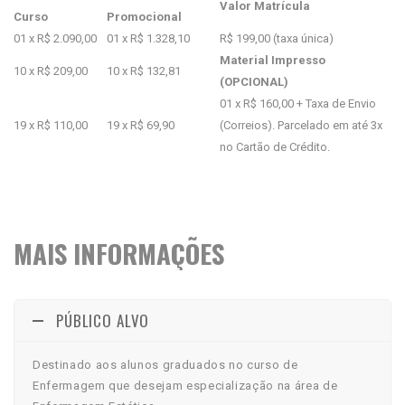
Valor Matrícula
Curso
Promocional
01 x R$ 2.090,00
01 x R$ 1.328,10
R$ 199,00 (taxa única)
Material Impresso
10 x R$ 209,00
10 x R$ 132,81
(OPCIONAL)
01 x R$ 160,00 + Taxa de Envio
19 x R$ 110,00
19 x R$ 69,90
(Correios). Parcelado em até 3x
no Cartão de Crédito.
MAIS INFORMAÇÕES
PÚBLICO ALVO
Destinado aos alunos graduados no curso de
Enfermagem que desejam especialização na área de