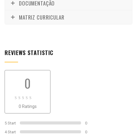
DOCUMENTAÇÃO
MATRIZ CURRICULAR
REVIEWS STATISTIC
0
0
0 Ratings
out
of
0
5 Start
0
4 Start
0