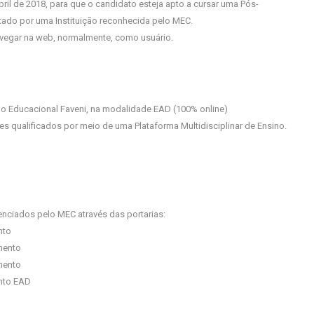
l de 2018, para que o candidato esteja apto a cursar uma Pós-
ado por uma Instituição reconhecida pelo MEC.
 navegar na web, normalmente, como usuário.
o Educacional Faveni, na modalidade EAD (100% online)
s qualificados por meio de uma Plataforma Multidisciplinar de Ensino.
nciados pelo MEC através das portarias:
nto
mento
mento
ento EAD