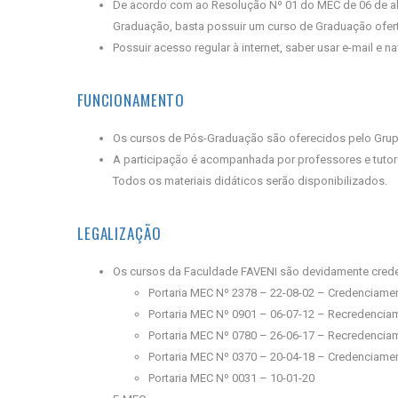
De acordo com ao Resolução Nº 01 do MEC de 06 de abri
Graduação, basta possuir um curso de Graduação ofert
Possuir acesso regular à internet, saber usar e-mail e
FUNCIONAMENTO
Os cursos de Pós-Graduação são oferecidos pelo Grup
A participação é acompanhada por professores e tutore
Todos os materiais didáticos serão disponibilizados.
LEGALIZAÇÃO
Os cursos da Faculdade FAVENI são devidamente crede
Portaria MEC Nº 2378 – 22-08-02 – Credenciame
Portaria MEC Nº 0901 – 06-07-12 – Recredencia
Portaria MEC Nº 0780 – 26-06-17 – Recredencia
Portaria MEC Nº 0370 – 20-04-18 – Credenciam
Portaria MEC Nº 0031 – 10-01-20