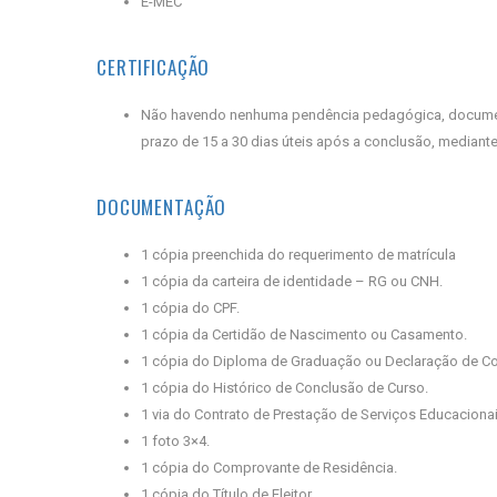
E-MEC
CERTIFICAÇÃO
Não havendo nenhuma pendência pedagógica, documental
prazo de 15 a 30 dias úteis após a conclusão, mediante
DOCUMENTAÇÃO
1 cópia preenchida do requerimento de matrícula
1 cópia da carteira de identidade – RG ou CNH.
1 cópia do CPF.
1 cópia da Certidão de Nascimento ou Casamento.
1 cópia do Diploma de Graduação ou Declaração de Con
1 cópia do Histórico de Conclusão de Curso.
1 via do Contrato de Prestação de Serviços Educaciona
1 foto 3×4.
1 cópia do Comprovante de Residência.
1 cópia do Título de Eleitor.