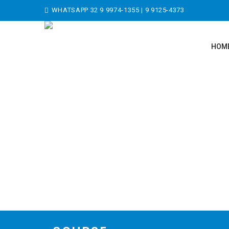
WHATSAPP
32 9 9974-1355
|
9 9125-4373
HOM