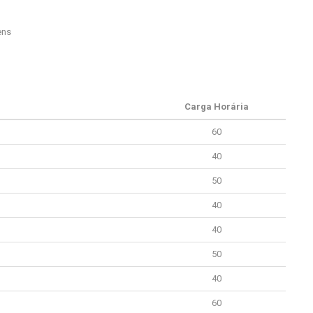
ens
Carga Horária
60
40
50
40
40
50
40
60