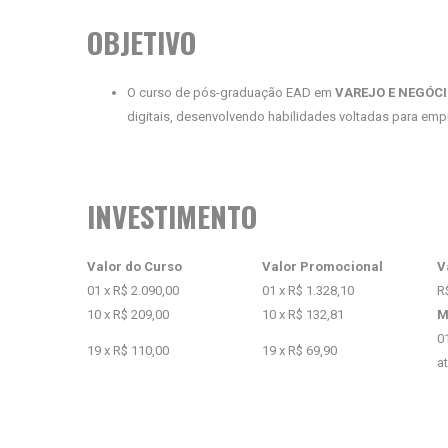
OBJETIVO
O curso de pós-graduação EAD em
VAREJO E NEGÓCI
digitais, desenvolvendo habilidades voltadas para emp
INVESTIMENTO
Valor do Curso
Valor Promocional
V
01 x R$ 2.090,00
01 x R$ 1.328,10
R
10 x R$ 209,00
10 x R$ 132,81
M
0
19 x R$ 110,00
19 x R$ 69,90
a