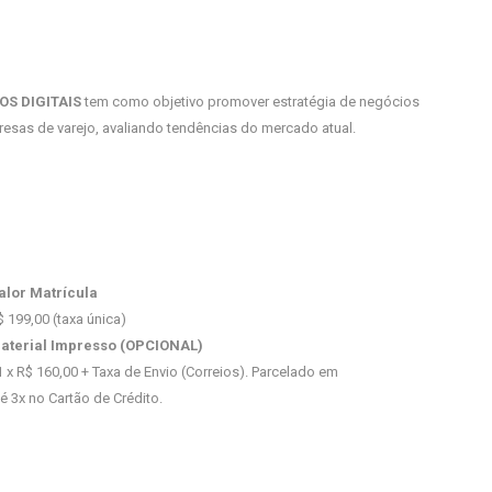
OS DIGITAIS
tem como objetivo promover estratégia de negócios
resas de varejo, avaliando tendências do mercado atual.
alor Matrícula
$ 199,00 (taxa única)
aterial Impresso (OPCIONAL)
1 x R$ 160,00 + Taxa de Envio (Correios). Parcelado em
té 3x no Cartão de Crédito.