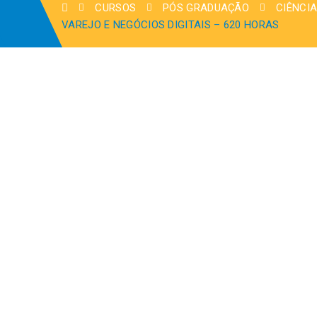
CURSOS
PÓS GRADUAÇÃO
CIÊNCIA
VAREJO E NEGÓCIOS DIGITAIS – 620 HORAS