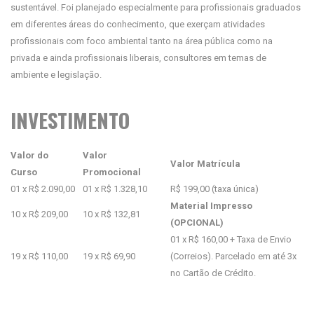
sustentável. Foi planejado especialmente para profissionais graduados
em diferentes áreas do conhecimento, que exerçam atividades
profissionais com foco ambiental tanto na área pública como na
privada e ainda profissionais liberais, consultores em temas de
ambiente e legislação.
INVESTIMENTO
Valor do
Valor
Valor Matrícula
Curso
Promocional
01 x R$ 2.090,00
01 x R$ 1.328,10
R$ 199,00 (taxa única)
Material Impresso
10 x R$ 209,00
10 x R$ 132,81
(OPCIONAL)
01 x R$ 160,00 + Taxa de Envio
19 x R$ 110,00
19 x R$ 69,90
(Correios). Parcelado em até 3x
no Cartão de Crédito.