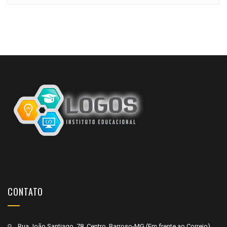
CONTATO
Rua João Santiago, 78, Centro, Barroso-MG (Em frente ao Correio)