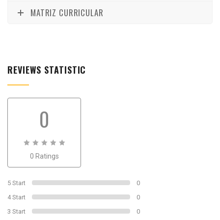
MATRIZ CURRICULAR
REVIEWS STATISTIC
0
0
0 Ratings
out
of
0
5 Start
0
4 Start
0
3 Start
0