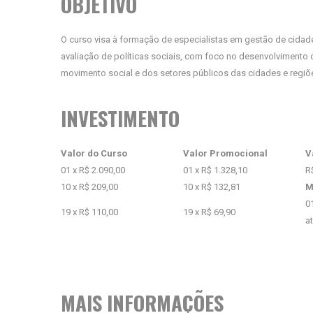
OBJETIVO
O curso visa à formação de especialistas em gestão de cidade
avaliação de políticas sociais, com foco no desenvolvimento d
movimento social e dos setores públicos das cidades e regiõ
INVESTIMENTO
Valor do Curso
Valor Promocional
V
01 x R$ 2.090,00
01 x R$ 1.328,10
R
10 x R$ 209,00
10 x R$ 132,81
M
0
19 x R$ 110,00
19 x R$ 69,90
a
MAIS INFORMAÇÕES