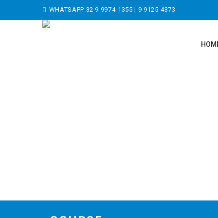
WHATSAPP
32 9 9974-1355
|
9 9125-4373
HOM