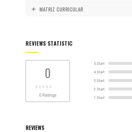
MATRIZ CURRICULAR
REVIEWS STATISTIC
5 Start
0
4 Start
3 Start
2 Start
0
0 Ratings
out
1 Start
of
0
REVIEWS