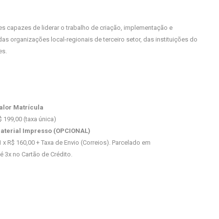
s capazes de liderar o trabalho de criação, implementação e
as organizações local-regionais de terceiro setor, das instituições do
es.
alor Matrícula
$ 199,00 (taxa única)
aterial Impresso (OPCIONAL)
1 x R$ 160,00 + Taxa de Envio (Correios). Parcelado em
té 3x no Cartão de Crédito.