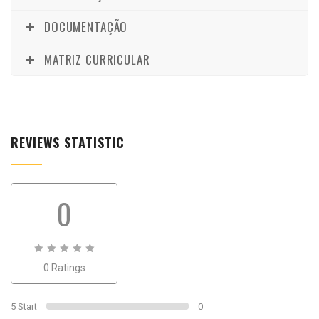
DOCUMENTAÇÃO
MATRIZ CURRICULAR
REVIEWS STATISTIC
0
0
0 Ratings
out
of
0
5 Start
0