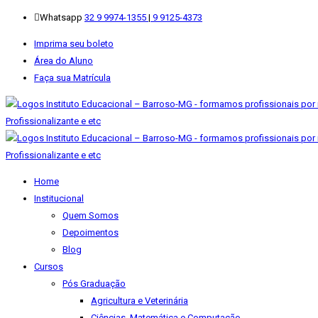
Whatsapp
32 9 9974-1355
|
9 9125-4373
Imprima seu boleto
Área do Aluno
Faça sua Matrícula
Home
Institucional
Quem Somos
Depoimentos
Blog
Cursos
Pós Graduação
Agricultura e Veterinária
Ciências, Matemática e Computação