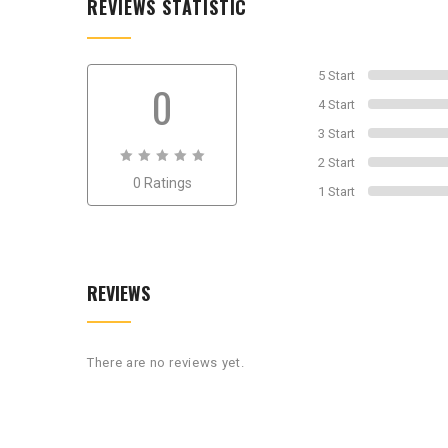
REVIEWS STATISTIC
5 Start
0
4 Start
3 Start
2 Start
0
0 Ratings
out
1 Start
of
0
REVIEWS
There are no reviews yet.