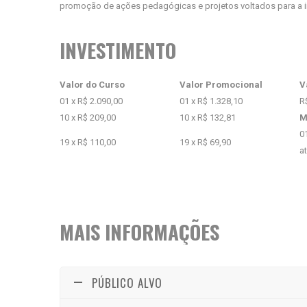
promoção de ações pedagógicas e projetos voltados para a 
INVESTIMENTO
Valor do Curso
Valor Promocional
V
01 x R$ 2.090,00
01 x R$ 1.328,10
R
10 x R$ 209,00
10 x R$ 132,81
M
0
19 x R$ 110,00
19 x R$ 69,90
a
MAIS INFORMAÇÕES
PÚBLICO ALVO