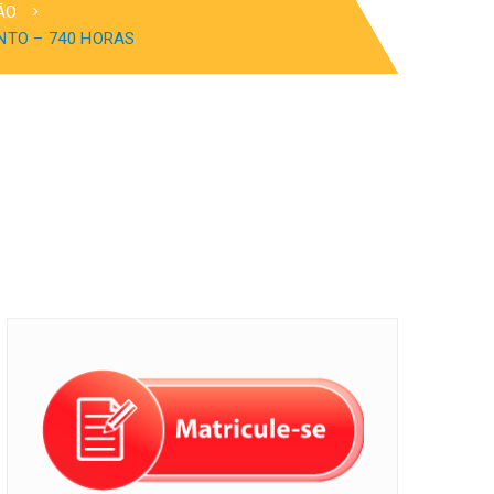
ÃO
NTO – 740 HORAS