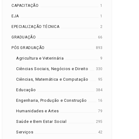
CAPACITAÇÃO
1
EJA
1
EPECIALIZAÇÃO TÉCNICA
2
GRADUAÇÃO
66
PÓS GRADUAÇÃO
893
Agricultura e Veterinária
9
Ciências Sociais, Negócios e Direito
330
Ciências, Matemática e Computação
95
Educação
384
Engenharia, Produção e Construção
16
Humanidades e Artes
79
Saúde e Bem Estar Social
295
Serviços
42