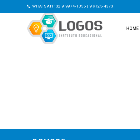
WHATSAPP
32 9 9974-1355
|
9 9125-4373
HOME