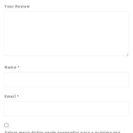
Your Review
Name
*
Email
*
Salvar meus dados neste navegador para a próxima vez