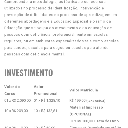
Compreender a metodologia, as técnicas e os recursos
utilizados no processo de identificação, intervenção e
prevenção de dificuldades no processo de aprendizagem em
diferentes abordagens e a Educação Especial é o ramo da
Educação que se ocupa do atendimento e da educação de
pessoas com deficiência, preferencialmente em escolas
regulares, ou em ambientes especializados tais como escolas
para surdos, escolas para cegos ou escolas para atender
pessoas com deficiência mental.
INVESTIMENTO
Valor do
Valor
Valor Matrícula
Curso
Promocional
01 x R$ 2.090,00
01 x R$ 1.328,10
R$ 199,00 (taxa única)
Material Impresso
10 x R$ 209,00
10 x R$ 132,81
(OPCIONAL)
01 x R$ 160,00 + Taxa de Envio
19 x R$ 110,00
19 x R$ 69,90
(Correios). Parcelado em até 3x