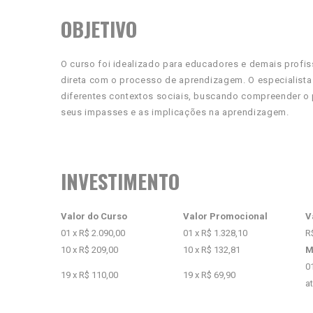
OBJETIVO
O curso foi idealizado para educadores e demais profi
direta com o processo de aprendizagem. O especialist
diferentes contextos sociais, buscando compreender o 
seus impasses e as implicações na aprendizagem.
INVESTIMENTO
Valor do Curso
Valor Promocional
V
01 x R$ 2.090,00
01 x R$ 1.328,10
R
10 x R$ 209,00
10 x R$ 132,81
M
0
19 x R$ 110,00
19 x R$ 69,90
a