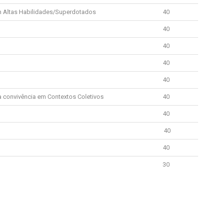
 Altas Habilidades/Superdotados
40
40
40
40
40
 convivência em Contextos Coletivos
40
40
40
40
30