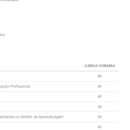
ens
CARGA HORÁRIA
40
ação Profissional
40
40
40
ialidades no âmbito da Aprendizagem
40
40