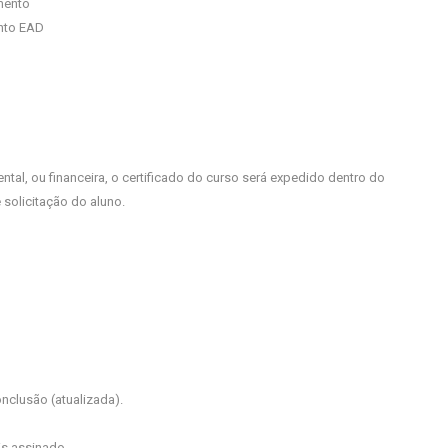
mento
ento EAD
, ou financeira, o certificado do curso será expedido dentro do
 solicitação do aluno.
clusão (atualizada).
is assinado.