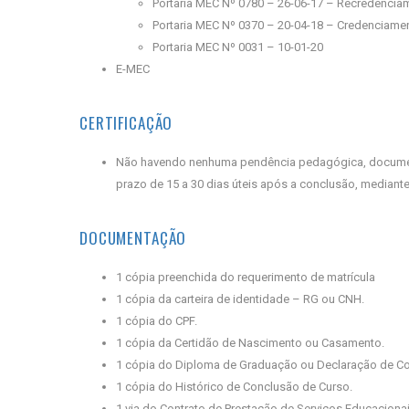
Portaria MEC Nº 0780 – 26-06-17 – Recredencia
Portaria MEC Nº 0370 – 20-04-18 – Credenciam
Portaria MEC Nº 0031 – 10-01-20
E-MEC
CERTIFICAÇÃO
Não havendo nenhuma pendência pedagógica, documental
prazo de 15 a 30 dias úteis após a conclusão, mediante
DOCUMENTAÇÃO
1 cópia preenchida do requerimento de matrícula
1 cópia da carteira de identidade – RG ou CNH.
1 cópia do CPF.
1 cópia da Certidão de Nascimento ou Casamento.
1 cópia do Diploma de Graduação ou Declaração de Con
1 cópia do Histórico de Conclusão de Curso.
1 via do Contrato de Prestação de Serviços Educaciona