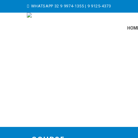
WHATSAPP
32 9 9974-1355
|
9 9125-4373
HOM