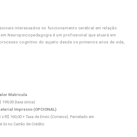
ssionais interessados no funcionamento cerebral em relação
a em Neuropsicopedagogia é um profissional que atuará em
processo cognitivo do sujeito desde os primeiros anos de vida,
alor Matrícula
$ 199,00 (taxa única)
aterial Impresso (OPCIONAL)
1 x R$ 160,00 + Taxa de Envio (Correios). Parcelado em
té 3x no Cartão de Crédito.