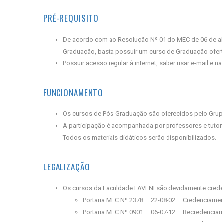
PRÉ-REQUISITO
De acordo com ao Resolução Nº 01 do MEC de 06 de abri
Graduação, basta possuir um curso de Graduação ofert
Possuir acesso regular à internet, saber usar e-mail e
FUNCIONAMENTO
Os cursos de Pós-Graduação são oferecidos pelo Grup
A participação é acompanhada por professores e tutore
Todos os materiais didáticos serão disponibilizados.
LEGALIZAÇÃO
Os cursos da Faculdade FAVENI são devidamente crede
Portaria MEC Nº 2378 – 22-08-02 – Credenciame
Portaria MEC Nº 0901 – 06-07-12 – Recredencia