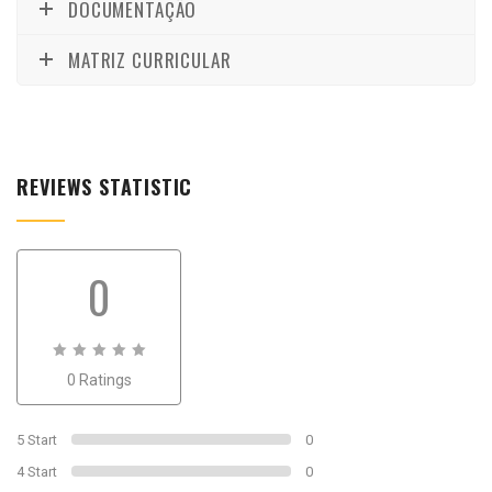
DOCUMENTAÇÃO
MATRIZ CURRICULAR
REVIEWS STATISTIC
0
0
0 Ratings
out
of
0
5 Start
0
4 Start
0