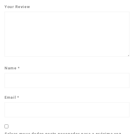
Your Review
Name
*
Email
*
Salvar meus dados neste navegador para a próxima vez