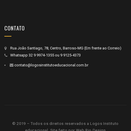
CONTATO
Rua João Santiago, 78, Centro, Barroso-MG (Em frente ao Correio)
Whatsapp
32 9 9974-1355
ou
9 9125-4373
contato@logosinstitutoeducacional.com.br
© 2019 – Todos os direitos reservados a Logos Instituto
educacional. Site feito por
Web Rio Design