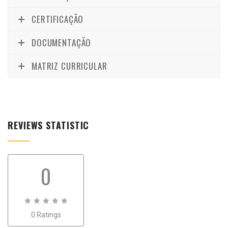
CERTIFICAÇÃO
DOCUMENTAÇÃO
MATRIZ CURRICULAR
REVIEWS STATISTIC
0
0
0 Ratings
out
of
0