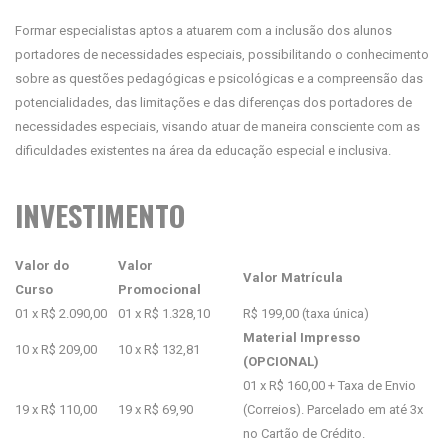
Formar especialistas aptos a atuarem com a inclusão dos alunos
portadores de necessidades especiais, possibilitando o conhecimento
sobre as questões pedagógicas e psicológicas e a compreensão das
potencialidades, das limitações e das diferenças dos portadores de
necessidades especiais, visando atuar de maneira consciente com as
dificuldades existentes na área da educação especial e inclusiva.
INVESTIMENTO
Valor do
Valor
Valor Matrícula
Curso
Promocional
01 x R$ 2.090,00
01 x R$ 1.328,10
R$ 199,00 (taxa única)
Material Impresso
10 x R$ 209,00
10 x R$ 132,81
(OPCIONAL)
01 x R$ 160,00 + Taxa de Envio
19 x R$ 110,00
19 x R$ 69,90
(Correios). Parcelado em até 3x
no Cartão de Crédito.