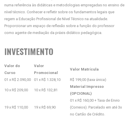
numa referência às didáticas e metodologias empregadas no ensino de
nível técnico. Conhecer e refletir sobre os fundamentos legais que
regem a Educação Profissional de Nível Técnico na atualidade.
Proporcionar um espaço de reflexão sobre a função do professor
como agente de mediação da práxis didático pedagógica.
INVESTIMENTO
Valor do
Valor
Valor Matrícula
Curso
Promocional
01 x R$ 2.090,00
01 x R$ 1.328,10
R$ 199,00 (taxa única)
Material Impresso
10 x R$ 209,00
10 x R$ 132,81
(OPCIONAL)
01 x R$ 160,00 + Taxa de Envio
19 x R$ 110,00
19 x R$ 69,90
(Correios). Parcelado em até 3x
no Cartão de Crédito.