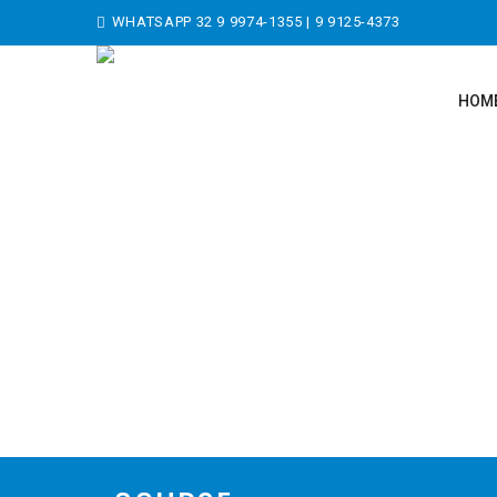
WHATSAPP
32 9 9974-1355
|
9 9125-4373
HOM