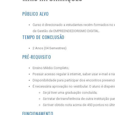
PÚBLICO ALVO
Curso é direcionado a estudantes recém-formados no e
de Gestão de EMPREENDEDORISMO DIGITAL.
TEMPO DE CONCLUSÃO
2 Anos (04 Semestres)
PRÉ-REQUISITO
Ensino Médio Completo;
Possuir acesso regular à internet, saber usar e-mail e
Disponibilidade para participar dos encontros presenci
É necessária aprovação no vestibular. O aluno é dispe
Se já tiver uma graduação concluída;
Se tratar de transferência de outra instituição 
Se tiver obtido nota acima de 450 pontos no últ
FUNCIONAMENTO