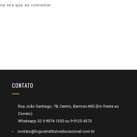
ma vez que eu comentar.
CONTATO
Rua João Santiago, 78, Centro, Barroso-MG (Em frente ao
Correio)
Whatsapp
32 9 9974-1355
ou
9 9125-4373
contato@logosinstitutoeducacional.com.br