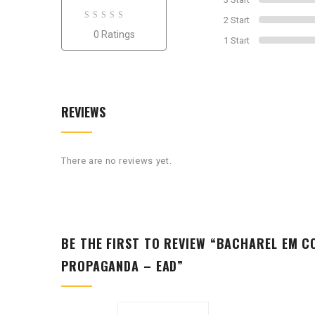
2 Start
0
0 Ratings
out
1 Start
of
0
REVIEWS
There are no reviews yet.
BE THE FIRST TO REVIEW “BACHAREL EM C
PROPAGANDA – EAD”