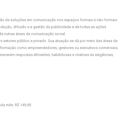
ução de soluções em comunicação nos espaços formais e não-formais
odução, difusão e a gestão da publicidade e de todas as ações
de outras áreas da comunicação social.
os setores público e privado. Sua atuação se dá por meio das áreas de
 formação como empreendedores, gestores ou executivos comerciais;
ferecerem respostas eficientes, habilidosas e criativas às exigências,
ada mês: R$ 149,90