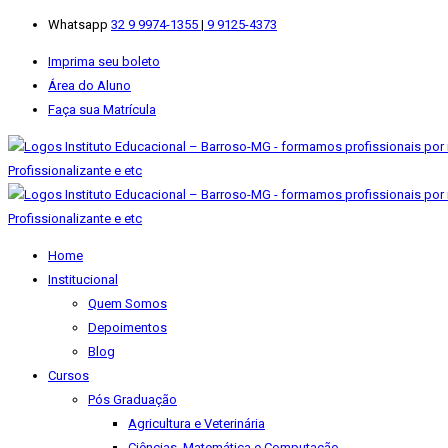
Whatsapp
32 9 9974-1355
|
9 9125-4373
Imprima seu boleto
Área do Aluno
Faça sua Matrícula
Home
Institucional
Quem Somos
Depoimentos
Blog
Cursos
Pós Graduação
Agricultura e Veterinária
Ciências, Matemática e Computação